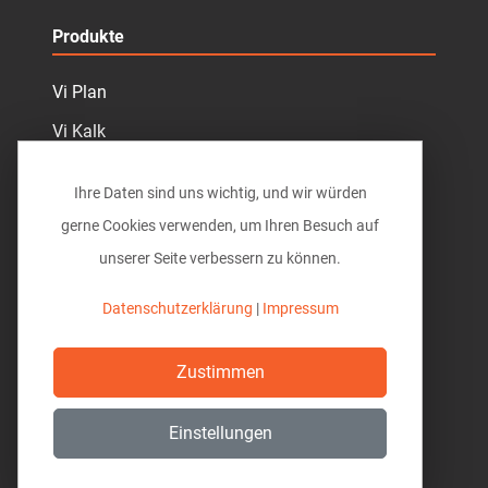
Produkte
Vi Plan
Vi Kalk
Vi MengenCloud
Ihre Daten sind uns wichtig, und wir würden
Vi Panorama
gerne Cookies verwenden, um Ihren Besuch auf
Vi Cloud
unserer Seite verbessern zu können.
Vi CAS
Datenschutzerklärung
|
Impressum
200 Pläne
Zustimmen
Vi Mobile
Vi BIM Konfigurator
Einstellungen
Vi Projekt