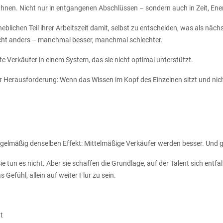
 ahnen. Nicht nur in entgangenen Abschlüssen – sondern auch in Zeit, Ene
lichen Teil ihrer Arbeitszeit damit, selbst zu entscheiden, was als nächst
icht anders – manchmal besser, manchmal schlechter.
e Verkäufer in einem System, das sie nicht optimal unterstützt.
ur Herausforderung: Wenn das Wissen im Kopf des Einzelnen sitzt und nic
egelmäßig denselben Effekt: Mittelmäßige Verkäufer werden besser. Und 
Sie tun es nicht. Aber sie schaffen die Grundlage, auf der Talent sich ent
fühl, allein auf weiter Flur zu sein.
t