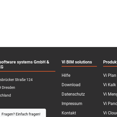
software systems GmbH &
Vi BIM solutions
Produk
KG
Hilfe
Vi Plan
sbrücker Straße 124
Download
Vi Kalk
9 Dresden
Datenschutz
Vi Men
chland
Impressum
Vi Pan
Kontakt
Vi Clou
Fragen? Einfach fragen!