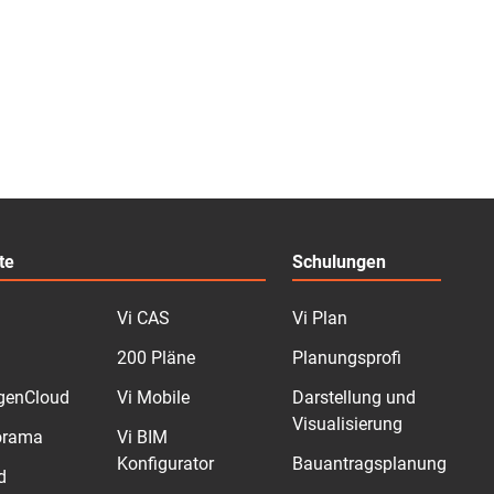
te
Schulungen
Vi CAS
Vi Plan
200 Pläne
Planungsprofi
genCloud
Vi Mobile
Darstellung und
Visualisierung
orama
Vi BIM
Konfigurator
Bauantragsplanung
d