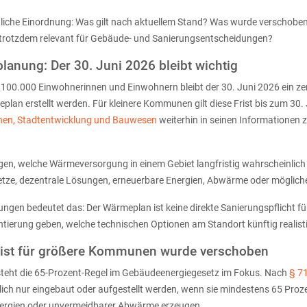
chliche Einordnung: Was gilt nach aktuellem Stand? Was wurde verschobe
otzdem relevant für Gebäude- und Sanierungsentscheidungen?
nung: Der 30. Juni 2026 bleibt wichtig
 100.000 Einwohnerinnen und Einwohnern bleibt der 30. Juni 2026 ein zen
an erstellt werden. Für kleinere Kommunen gilt diese Frist bis zum 30. 
nen, Stadtentwicklung und Bauwesen
weiterhin in seinen Informationen
en, welche Wärmeversorgung in einem Gebiet langfristig wahrscheinlich u
tze, dezentrale Lösungen, erneuerbare Energien, Abwärme oder möglich
ngen bedeutet das: Der Wärmeplan ist keine direkte Sanierungspflicht fü
entierung geben, welche technischen Optionen am Standort künftig realis
Frist für größere Kommunen wurde verschoben
steht die 65-Prozent-Regel im Gebäudeenergiegesetz im Fokus. Nach
§ 7
ch nur eingebaut oder aufgestellt werden, wenn sie mindestens 65 Prozen
ergien oder unvermeidbarer Abwärme erzeugen.