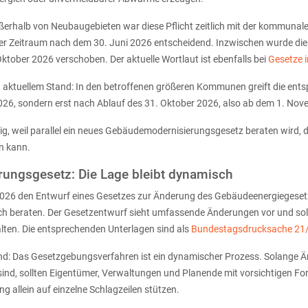
erhalb von Neubaugebieten war diese Pflicht zeitlich mit der kommuna
er Zeitraum nach dem 30. Juni 2026 entscheidend. Inzwischen wurde diese
ktober 2026 verschoben. Der aktuelle Wortlaut ist ebenfalls bei
Gesetze i
 aktuellem Stand: In den betroffenen größeren Kommunen greift die entsp
2026, sondern erst nach Ablauf des 31. Oktober 2026, also ab dem 1. No
tig, weil parallel ein neues Gebäudemodernisierungsgesetz beraten wird,
n kann.
ungsgesetz: Die Lage bleibt dynamisch
2026 den Entwurf eines Gesetzes zur Änderung des Gebäudeenergiegeset
h beraten. Der Gesetzentwurf sieht umfassende Änderungen vor und soll
lten. Die entsprechenden Unterlagen sind als
Bundestagsdrucksache 21
dend: Das Gesetzgebungsverfahren ist ein dynamischer Prozess. Solange Ä
sind, sollten Eigentümer, Verwaltungen und Planende mit vorsichtigen Fo
ng allein auf einzelne Schlagzeilen stützen.