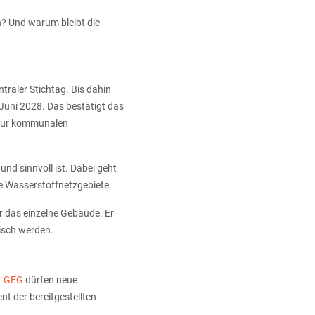
n? Und warum bleibt die
traler Stichtag. Bis dahin
Juni 2028. Das bestätigt das
 zur kommunalen
nd sinnvoll ist. Dabei geht
e Wasserstoffnetzgebiete.
r das einzelne Gebäude. Er
tisch werden.
1 GEG
dürfen neue
t der bereitgestellten