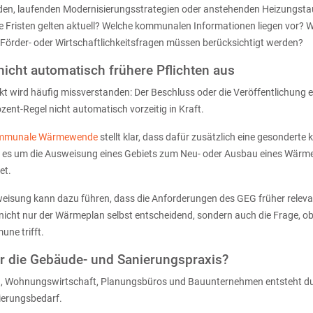
den, laufenden Modernisierungsstrategien oder anstehenden Heizungstau
he Fristen gelten aktuell? Welche kommunalen Informationen liegen vor?
e Förder- oder Wirtschaftlichkeitsfragen müssen berücksichtigt werden?
nicht automatisch frühere Pflichten aus
kt wird häufig missverstanden: Der Beschluss oder die Veröffentlichung
ent-Regel nicht automatisch vorzeitig in Kraft.
mmunale Wärmewende
stellt klar, dass dafür zusätzlich eine gesonder
eht es um die Ausweisung eines Gebiets zum Neu- oder Ausbau eines Wärm
et.
weisung kann dazu führen, dass die Anforderungen des GEG früher relev
nicht nur der Wärmeplan selbst entscheidend, sondern auch die Frage, o
ne trifft.
r die Gebäude- und Sanierungspraxis?
, Wohnungswirtschaft, Planungsbüros und Bauunternehmen entsteht du
ierungsbedarf.