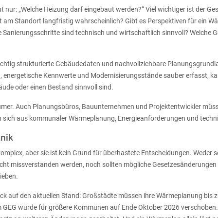
icht nur: „Welche Heizung darf eingebaut werden?“ Viel wichtiger ist de
am Standort langfristig wahrscheinlich? Gibt es Perspektiven für ein Wä
 Sanierungsschritte sind technisch und wirtschaftlich sinnvoll? Welche 
 wichtig strukturierte Gebäudedaten und nachvollziehbare Planungsgrund
n, energetische Kennwerte und Modernisierungsstände sauber erfasst, ka
äude oder einen Bestand sinnvoll sind.
ntümer. Auch Planungsbüros, Bauunternehmen und Projektentwickler müsse
sich aus kommunaler Wärmeplanung, Energieanforderungen und techni
anik
 komplex, aber sie ist kein Grund für überhastete Entscheidungen. Weder 
cht missverstanden werden, noch sollten mögliche Gesetzesänderungen
ieben.
Blick auf den aktuellen Stand: Großstädte müssen ihre Wärmeplanung bis z
im GEG wurde für größere Kommunen auf Ende Oktober 2026 verschoben. 