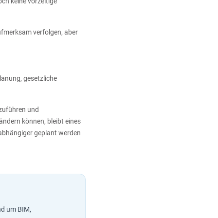
ch keine vorzeitige
aufmerksam verfolgen, aber
anung, gesetzliche
nzuführen und
ändern können, bleibt eines
tabhängiger geplant werden
und um BIM,