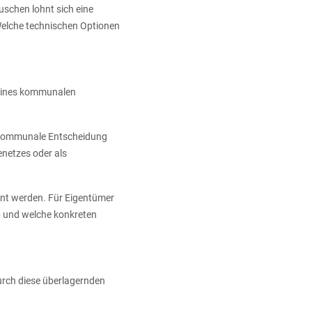
schen lohnt sich eine
 Welche technischen Optionen
 eines kommunalen
te kommunale Entscheidung
enetzes oder als
ant werden. Für Eigentümer
b und welche konkreten
rch diese überlagernden