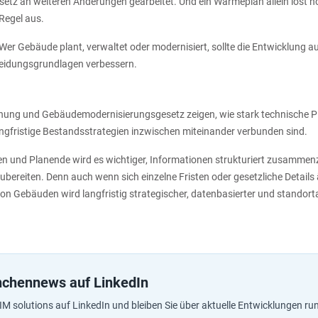
z an weiteren Änderungen gearbeitet. Und ein Wärmeplan allein löst no
Regel aus.
 Wer Gebäude plant, verwaltet oder modernisiert, sollte die Entwicklung 
heidungsgrundlagen verbessern.
g und Gebäudemodernisierungsgesetz zeigen, wie stark technische Pl
fristige Bestandsstrategien inzwischen miteinander verbunden sind.
n und Planende wird es wichtiger, Informationen strukturiert zusamme
ereiten. Denn auch wenn sich einzelne Fristen oder gesetzliche Details 
on Gebäuden wird langfristig strategischer, datenbasierter und standor
chennews auf LinkedIn
BIM solutions auf LinkedIn und bleiben Sie über aktuelle Entwicklungen r